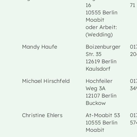
16
71
10555 Berlin
Moabit
oder Arbeit:
(Wedding)
Mandy Haufe
Boizenburger
01
Str. 35
20
12619 Berlin
Kaulsdorf
Michael Hirschfeld
Hochfeiler
01
Weg 3A
34
12107 Berlin
Buckow
Christine Ehlers
At-Moabit 53
01
10555 Berlin
57
Moabit