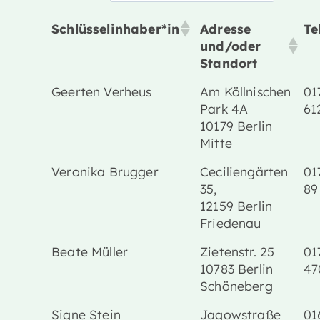
Schlüsselinhaber*in
Adresse
Te
und/oder
Standort
Geerten Verheus
Am Köllnischen
01
Park 4A
61
10179 Berlin
Mitte
Veronika Brugger
Ceciliengärten
01
35,
89
12159 Berlin
Friedenau
Beate Müller
Zietenstr. 25
01
10783 Berlin
47
Schöneberg
Signe Stein
Jagowstraße
01