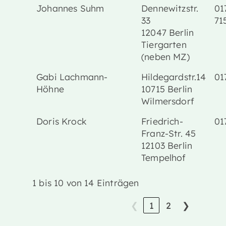
Johannes Suhm
Dennewitzstr.
01
33
71
12047 Berlin
Tiergarten
(neben MZ)
Gabi Lachmann-
Hildegardstr.14
01
Höhne
10715 Berlin
Wilmersdorf
Doris Krock
Friedrich-
01
Franz-Str. 45
12103 Berlin
Tempelhof
1 bis 10 von 14 Einträgen
❮
1
2
❯